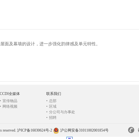
行屋面及幕墙的设计，进一步强化韵律感及单元特性。
CCDI全媒体
联系我们
•
宣传物品
•
总部
•
网络视频
•
区域
•
分公司与办事处
•
招聘
s reserved.
沪ICP备16030624号-2
沪公网安备31011002001854号