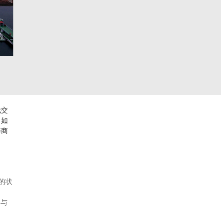
代交
，如
与商
的状
，与